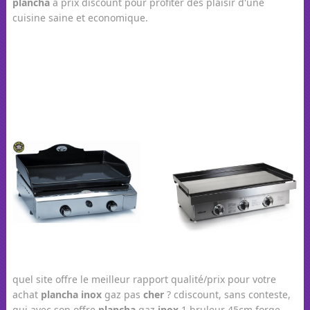
plancha
à prix discount pour profiter des plaisir d'une
cuisine saine et economique.
quel site offre le meilleur rapport qualité/prix pour votre
achat
plancha
inox
gaz pas
cher
? cdiscount, sans conteste,
qui avec son offre
plancha
gaz
inox
1 bruleur 45cm forge