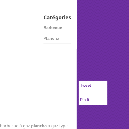
Catégories
Barbecue
Plancha
Tweet
Pin It
 barbecue à gaz
plancha
a gaz type