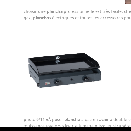
choisir une
plancha
professionnelle est très facile: c
gaz,
plancha
s électriques et toutes les accessoires po
photo 9/11 ●À poser
plancha
à gaz en
acier
à double é
(puissance totale 5,6 kw ), allumage piézo, et récupéra