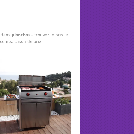
r dans
plancha
s – trouvez le prix le
 comparaison de prix