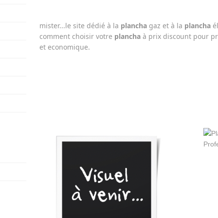
mister...le site dédié à la
plancha
gaz et à la
plancha
él
comment choisir votre
plancha
à prix discount pour pro
et economique.