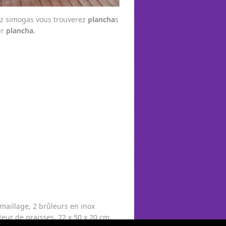
hez simogas vous trouverez
plancha
s
ur
plancha
.
maillage, 2 brûleurs en inox
teur de graisses. 72 x 50 x 20 cm.