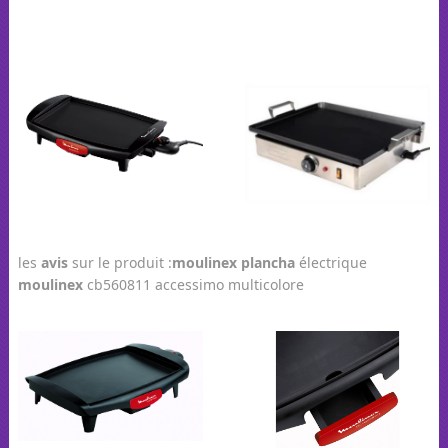
les
avis
sur le produit :
moulinex
plancha
électrique
moulinex
cb560811 accessimo multicolore