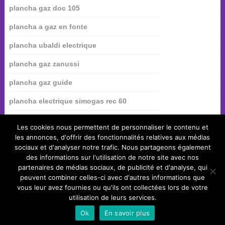
plancha gaz doc 105
plancha a gaz en fonte
plancha ubaldi electrique
plancha gaz zanussi
plancha gaz guide
plancha electrique simogas rec 60
plancha electrique gamm vert
Les cookies nous permettent de personnaliser le contenu et
les annonces, d'offrir des fonctionnalités relatives aux médias
plancha à gaz fiddle sur chariot
sociaux et d'analyser notre trafic. Nous partageons également
plancha weber spirit e210
des informations sur l'utilisation de notre site avec nos
partenaires de médias sociaux, de publicité et d'analyse, qui
peuvent combiner celles-ci avec d'autres informations que
vous leur avez fournies ou qu'ils ont collectées lors de votre
utilisation de leurs services.
top-plancha.fr
Copyright © 2026.
plancha weber spirit e210.
Haut de Page ↑
Ok
En savoir plus