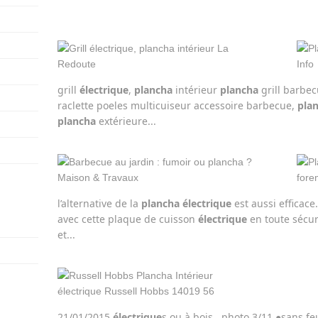
grill
électrique
,
plancha
intérieur
plancha
grill barbec
raclette poeles multicuiseur accessoire barbecue,
pla
plancha
extérieure...
l’alternative de la
plancha
électrique
est aussi efficace.
avec cette plaque de cuisson
électrique
en toute sécur
et...
21/01/2015
électrique
s ou à bois...photo 3/11 ●sans f