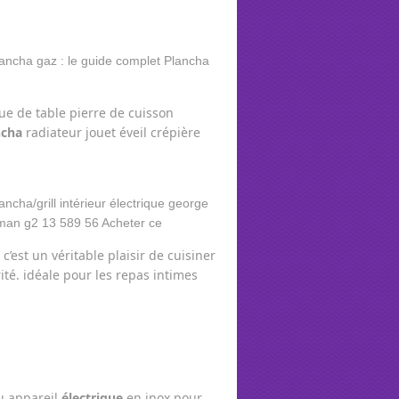
ue de table pierre de cuisson
ncha
radiateur jouet éveil crépière
 c’est un véritable plaisir de cuisiner
ité. idéale pour les repas intimes
eu appareil
électrique
en inox pour