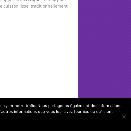
 cuisson lisse, traditionnellement
'analyser notre trafic. Nous partageons également des informations
d'autres informations que vous leur avez fournies ou qu'ils ont
cha weber spirit e210.
Haut de Page ↑