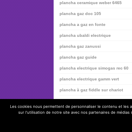
plancha ceramique weber 6465
plancha gaz doc 105
plancha a gaz en fonte
plancha ubaldi electrique
plancha gaz zanussi
plancha gaz guide
plancha electrique simogas rec 60
plancha electrique gamm vert
plancha à gaz fiddle sur chariot
plancha weber spirit e210
Les cookies nous permettent de personnaliser le contenu et les an
sur l'utilisation de notre site avec nos partenaires de médias
top-plancha.fr
Copyright © 2026.