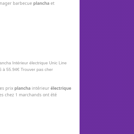
ménager barbecue
plancha
et
es prix
plancha
intérieur
électrique
res chez 1 marchands ont été