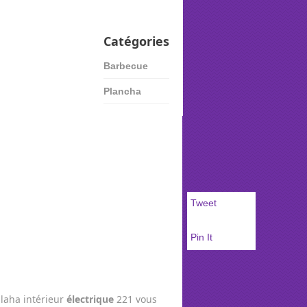
Catégories
Barbecue
Plancha
Tweet
Pin It
laha intérieur
électrique
221 vous