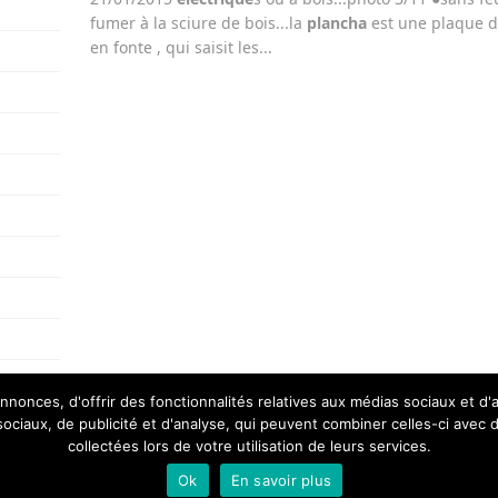
fumer à la sciure de bois...la
plancha
est une plaque de
en fonte , qui saisit les...
nonces, d'offrir des fonctionnalités relatives aux médias sociaux et d
 sociaux, de publicité et d'analyse, qui peuvent combiner celles-ci avec 
collectées lors de votre utilisation de leurs services.
plan
Ok
En savoir plus