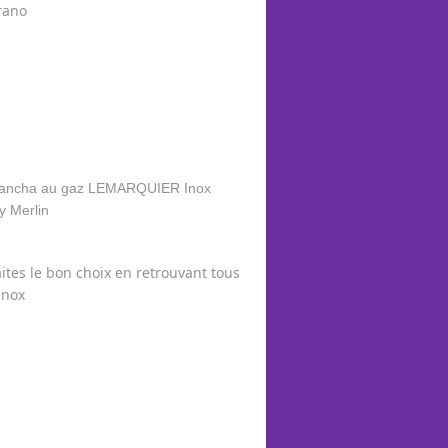
rano
faites le bon choix en retrouvant tous
inox