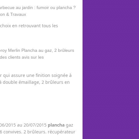
n choix en retrouvant tous les
r qui assure une finition soignée à
à double émaillage, 2 brûleurs en
06/2015 au 20/07/2015
plancha
gaz
6 convives. 2 brûleurs. récupérateur