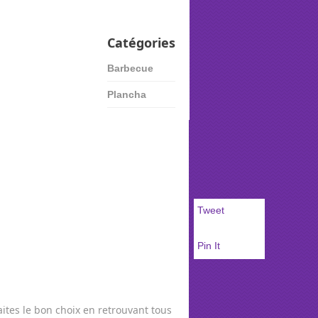
Catégories
Barbecue
Plancha
Tweet
Pin It
faites le bon choix en retrouvant tous