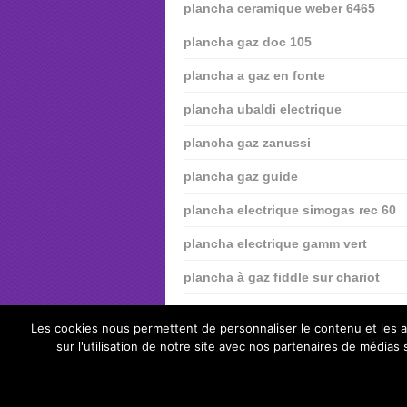
plancha ceramique weber 6465
plancha gaz doc 105
plancha a gaz en fonte
plancha ubaldi electrique
plancha gaz zanussi
plancha gaz guide
plancha electrique simogas rec 60
plancha electrique gamm vert
plancha à gaz fiddle sur chariot
plancha weber spirit e210
Les cookies nous permettent de personnaliser le contenu et les an
sur l'utilisation de notre site avec nos partenaires de médias
top-plancha.fr
Copyright © 2026.